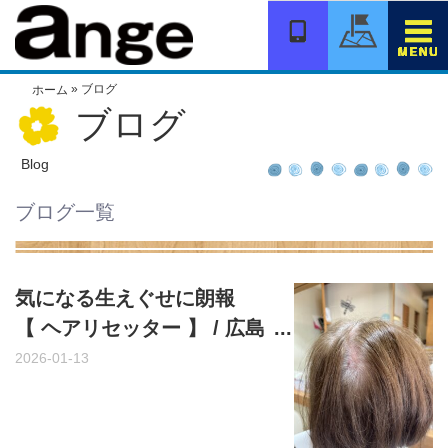
コ
ン
テ
ン
»
ブログ
ホーム
ツ
ブログ
へ
移
動
Blog
ブログ一覧
気になる生えぐせに朗報
【 ヘアリセッター 】 / 広島
市安佐南区上安の美容室・
2026-01-13
美容院ange(ア