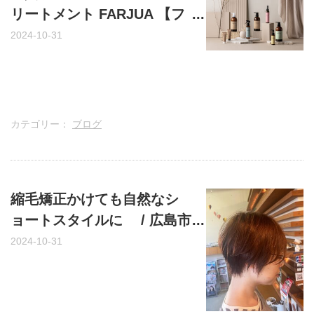
リートメント FARJUA 【フ
ァルジュア】 / 広島市安佐
2024-10-31
南区上安
カテゴリー：
ブログ
縮毛矯正かけても自然なシ
ョートスタイルに / 広島市
安佐南区上安の美容室・美
2024-10-31
容院ange(アンジ