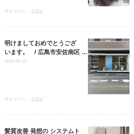
カテゴリー：
ブログ
明けましておめでとうござ
います。 / 広島市安佐南区
上安の美容室・美容院
2025-01-12
ange(アンジュ)
カテゴリー：
ブログ
髪質改善 発想の システムト