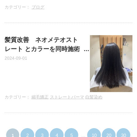
カテゴリー：
ブログ
髪質改善 ネオメテオスト
レート とカラーを同時施術
編 / 広島市安佐南区上安の
2024-09-01
美容室・美容院an
カテゴリー：
縮毛矯正
ストレートパーマ
白髪染め
2
3
4
5
10
20
30
1
...