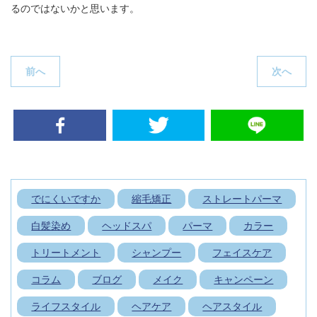
るのではないかと思います。
投
稿
ナ
P
N
前へ
次へ
ビ
r
e
e
x
ゲ
v
t
ー
i
p
シ
o
o
ョ
u
s
ン
s
t
p
:
でにくいですか
縮毛矯正
ストレートパーマ
o
s
白髪染め
ヘッドスパ
パーマ
カラー
t
:
トリートメント
シャンプー
フェイスケア
コラム
ブログ
メイク
キャンペーン
ライフスタイル
ヘアケア
ヘアスタイル