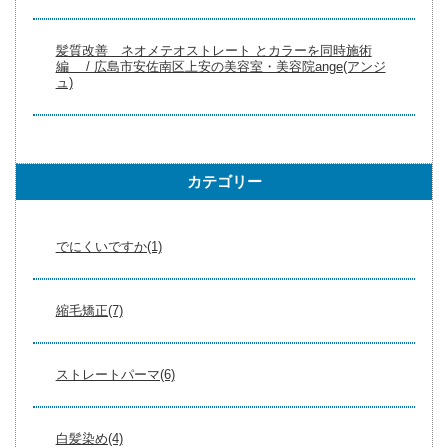
髪質改善 ネオメテオストレート とカラーを同時施術
編 / 広島市安佐南区上安の美容室・美容院ange(アンジ
ュ)
カテゴリー
でにくいですか(1)
縮毛矯正(7)
ストレートパーマ(6)
白髪染め(4)