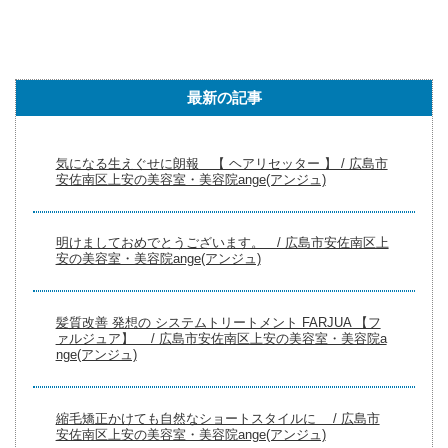
院ange(ア
院ange(ア
ートパー
方 適切な
休みの学
】やっと
るふけで
ンジュ)
ンジュ)
マの違い
乾かし方
生必見！
二ケタ台
お困りの
って知っ
とスタイ
校則厳し
になった
方に！...
ています
リング /
くてもソ
休日シリ
か？ /
広島市安
フトツー
ーズの今
最新の記事
広島市安
佐南区...
ブロッ...
回の...
佐...
気になる生えぐせに朗報 【 ヘアリセッター 】 / 広島市
安佐南区上安の美容室・美容院ange(アンジュ)
明けましておめでとうございます。 / 広島市安佐南区上
安の美容室・美容院ange(アンジュ)
髪質改善 発想の システムトリートメント FARJUA 【フ
ァルジュア】 / 広島市安佐南区上安の美容室・美容院a
nge(アンジュ)
縮毛矯正かけても自然なショートスタイルに / 広島市
安佐南区上安の美容室・美容院ange(アンジュ)