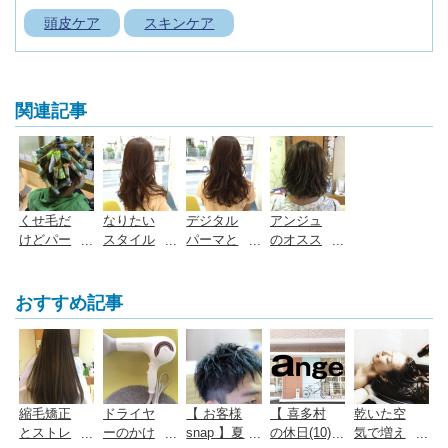
頭皮ケア
スキンケア
関連記事
くせ毛だ
なりたい
デジタル
アンジュ
けどパー
スタイル
パーマと
のオスス
マは掛け
に合わせ
通常のコ
メ、クリ
られる？
たパーマ
ールドパ
ープパー
くせ毛を
の選び方
ーマとの
マ！
おすすめ記事
生かした
をお教え
違いと
パーマと
しま
は？
は？ /
す！ /
広島市安
広島市安
佐南区上
佐南区上
安の美容
安の美容
縮毛矯正
ドライヤ
【 お客様
【 喜多村
乾いた空
室・美容
室・美容
とストレ
ーのかけ
snap 】夏
の休日(10)
気で増え