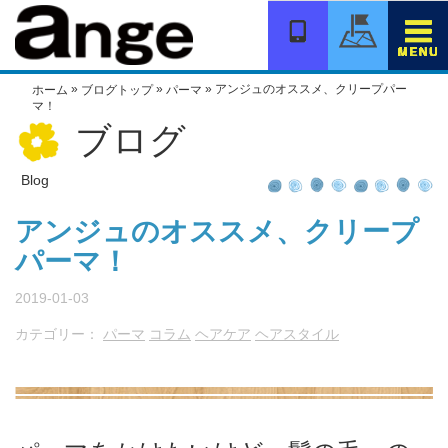
コ
ン
テ
ン
»
»
»
アンジュのオススメ、クリープパー
ホーム
ブログトップ
パーマ
ツ
マ！
へ
ブログ
移
動
Blog
アンジュのオススメ、クリープ
パーマ！
2019-01-03
カテゴリー：
パーマ
コラム
ヘアケア
ヘアスタイル