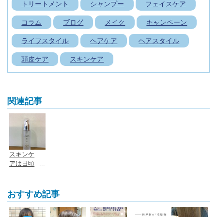
:
トリートメント
シャンプー
フェイスケア
コラム
ブログ
メイク
キャンペーン
ライフスタイル
ヘアケア
ヘアスタイル
頭皮ケア
スキンケア
関連記事
スキンケ
アは日頃
のお手入
れが重要
です
おすすめ記事
よ！ /
広島市安