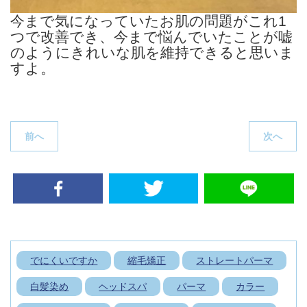
今まで気になっていたお肌の問題がこれ1
つで改善でき、今まで悩んでいたことが嘘
のようにきれいな肌を維持できると思いま
すよ。
投
稿
ナ
P
N
前へ
次へ
ビ
r
e
e
x
ゲ
v
t
ー
i
p
シ
o
o
ョ
u
s
ン
s
t
p
:
でにくいですか
縮毛矯正
ストレートパーマ
o
s
白髪染め
ヘッドスパ
パーマ
カラー
t