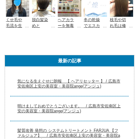
佐南区上
安の美容
室・美容
院ange(ア
くせ毛や
脱白髪染
ヘアカラ
冬の乾燥
枝毛や切
ンジュ)
毛流を生
めと
ーを無毒
でエスカ
れ毛は修
かしたカ
は？ / 広
化してし
レートす
復できる
ット方
島市安佐
まうすご
る頭皮の
のか？原
法！脱縮
南区上安
いヤツ！ /
かゆみを
因や対処
毛矯正を
の美容
広島市安
止めたい
法につい
目指そ
室・美容
佐南区上
方に！...
て！ /
最新の記事
う！ /
院ange(ア
安の美
広島市安
広島市...
ン...
容...
佐...
気になる生えぐせに朗報 【 ヘアリセッター 】 / 広島市
安佐南区上安の美容室・美容院ange(アンジュ)
明けましておめでとうございます。 / 広島市安佐南区上
安の美容室・美容院ange(アンジュ)
髪質改善 発想の システムトリートメント FARJUA 【フ
ァルジュア】 / 広島市安佐南区上安の美容室・美容院a