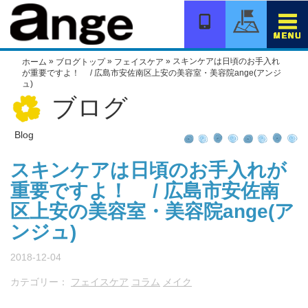
コ
ン
テ
ン
»
»
»
スキンケアは日頃のお手入れ
ホーム
ブログトップ
フェイスケア
ツ
が重要ですよ！ / 広島市安佐南区上安の美容室・美容院ange(アンジ
へ
ュ)
移
ブログ
動
Blog
スキンケアは日頃のお手入れが
重要ですよ！ / 広島市安佐南
区上安の美容室・美容院ange(ア
ンジュ)
2018-12-04
カテゴリー：
フェイスケア
コラム
メイク